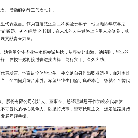
代表、后勤服务教工代表献花。
毕业生代表发言。作为首届致远新工科实验班学子，他回顾四年求学之
宁静致远、务本维新”的校训，在未来的人生道路上注重人格修养，戒
发展贡献青春力量。
言。她希望全体毕业生永葆赤诚热忱，从容奔赴山海。她谈到，毕业的
榜样，在校生必将接过奋进接力棒，笃行实干、久久为功。
师代表发言。他寄语全体毕业生，要立足自身作出职业选择，面对困难
担当，全面提升综合素养。希望毕业生们坚守真诚本心，练就不可替代
北京）股份有限公司创始人、董事长、总经理戴恩平作为校友代表发
就不可替代的核心竞争力。以坚持成事，坚守长期主义，选定道路脚踏
家发展同频共振。