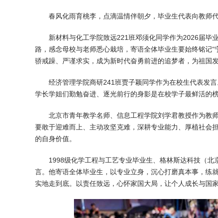
春风化雨育桃李，点滴温情伴朝夕，毕业生代表向教师
新材料与化工学院致远221班邓须化同学作为2026届
路，感念母校与老师悉心栽培，寄语全体毕业生要始终铭记“
骄戒躁、严谨求实，成为新时代奋勇前进的追梦者，为祖国
经济管理学院商研241班贾子颖同学作为在校生代表发
学长学姐们勤勉奋进、逐光前行的身影是在校学子最鲜活的
北京市青年教学名师、信息工程学院刘学君教授作为教
要敢于迎难而上、主动攻坚克难，深耕专业能力、厚植社会
的自身价值。
1998级化学工程与工艺专业毕业生、格林斯达科技（
言。他寄语全体毕业生，以专业立身，沉心打磨真本事，练
实地走到底。以责任致远，心怀家国大局，让个人成长与国