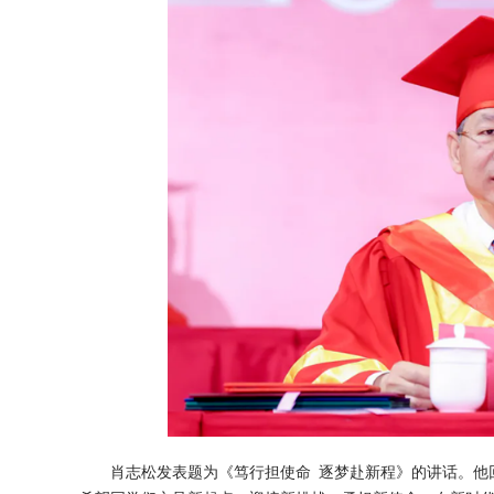
肖志松发表题为《笃行担使命 逐梦赴新程》的讲话。他