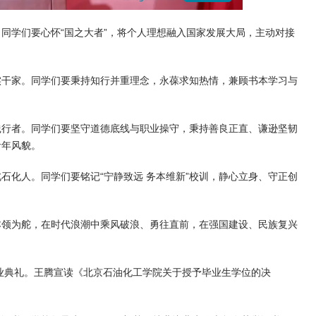
同学们要心怀“国之大者”，将个人理想融入国家发展大局，主动对接
。
实干家。同学们要秉持知行并重理念，永葆求知热情，兼顾书本学习与
践行者。同学们要坚守道德底线与职业操守，秉持善良正直、谦逊坚韧
青年风貌。
石化人。同学们要铭记“宁静致远 务本维新”校训，静心立身、守正创
。
本领为舵，在时代浪潮中乘风破浪、勇往直前，在强国建设、民族复兴
业典礼。
王腾宣读《北京石油化工学院关于授予毕业生学位的决