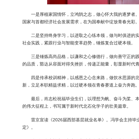
一是厚植家国情怀，立鸿鹄之志，做心怀大我的逐梦者。
国家与首都经济社会发展需求，在为国奉献中绽放青春光彩
二是坚持终身学习，以进取之心练本领，做与时俱进的
社会实践，紧跟行业与智能变革趋势，锤炼复合过硬本领。
三是锤炼高尚品格，以谦和之心修德行，做向善守正的
的品质，豁达从容面对得失挫折，传递正能量，彰显新时代
四是传承校训精神，以感恩之心念来路，做饮水思源的北
新，立足本职精益求精，以过硬本领在青春赛道上奋力奔跑
最后，肖志松祝福毕业生们，以理想为帆、奋斗为桨、
的伟大征程上，书写属于新时代北石化学子的壮美篇章。
雷京宣读《2026届西部基层就业名单》。
冯学会主持毕
定》。