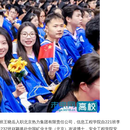
班王晓岳入职北京热力集团有限责任公司，信息工程学院自221班李
232班赵颖将赴中国矿业大学（北京）攻读博士，安全工程学院安