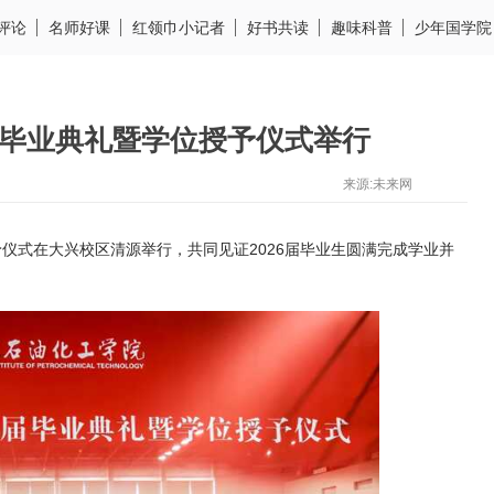
评论
名师好课
红领巾小记者
好书共读
趣味科普
少年国学院
6届毕业典礼暨学位授予仪式举行
来源:未来网
予仪式
在大兴校区清源举行，
共同见证2026届毕业生
圆满完成学业并