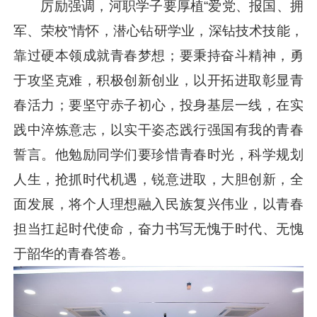
厉励强调，河职学子要厚植“爱党、报国、拥
军、荣校”情怀，潜心钻研学业，深钻技术技能，
靠过硬本领成就青春梦想；要秉持奋斗精神，勇
于攻坚克难，积极创新创业，以开拓进取彰显青
春活力；要坚守赤子初心，投身基层一线，在实
践中淬炼意志，以实干姿态践行强国有我的青春
誓言。他勉励同学们要珍惜青春时光，科学规划
人生，抢抓时代机遇，锐意进取，大胆创新，全
面发展，将个人理想融入民族复兴伟业，以青春
担当扛起时代使命，奋力书写无愧于时代、无愧
于韶华的青春答卷。