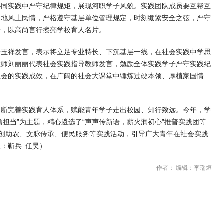
协同实践中严守纪律规矩，展现河职学子风貌。实践团队成员要互帮互
当地风土民情，严格遵守基层单位管理规定，时刻绷紧安全之弦，严守
行，以高尚言行
擦
亮学校育人名片。
朱玉祥发言，表示将立足专业特长、下沉基层一线，在社会实践中学思
教师刘丽丽代表社会实践指导教师发言，勉励全体实践学子严守实践纪
社会的实践成效，在广阔的社会大课堂中锤炼过硬本领、厚植家国情
不断完善实践育人体系，赋能青年学子走出校园、知行致远。今年，学
膺担当”为主题，精心遴选了“声声传新语，薪火润初心”推普实践团等
、科创助农、文脉传承、便民服务等实践活动，引导广大青年在社会实践
：靳兵 任昊）
作者： 编辑：李瑞烜