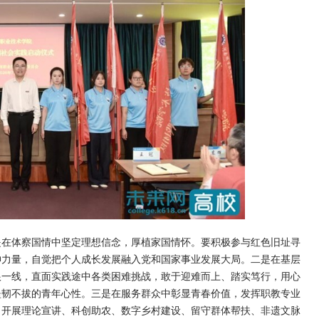
是在体察国情中坚定理想信念，厚植家国情怀。要积极参与红色旧址寻
神力量，自觉把个人成长发展融入党和国家事业发展大局。二是在基层
根一线，直面实践途中各类困难挑战，敢于迎难而上、踏实笃行，用心
坚韧不拔的青年心性。三是在服务群众中彰显青春价值，发挥职教专业
，开展理论宣讲、科创助农、数字乡村建设、留守群体帮扶、非遗文脉