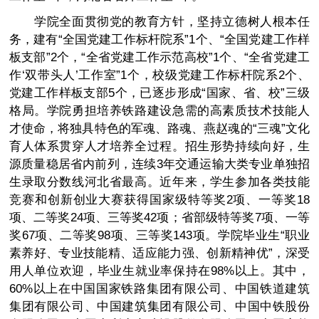
学院全面贯彻党的教育方针，坚持立德树人根本任
务，建有“全国党建工作标杆院系”1个、“全国党建工作样
板支部”2个，“全省党建工作示范高校”1个、“全省党建工
作‘双带头人’工作室”1个，校级党建工作标杆院系2个、
党建工作样板支部5个，已逐步形成“国家、省、校”三级
格局。学院勇担培养铁路建设急需的高素质技术技能人
才使命，将独具特色的军魂、路魂、燕赵魂的“三魂”文化
育人体系贯穿人才培养全过程。招生形势持续向好，生
源质量稳居省内前列，连续3年交通运输大类专业单独招
生录取分数线河北省最高。近年来，学生参加各类技能
竞赛和创新创业大赛获得国家级特等奖2项、一等奖18
项、二等奖24项、三等奖42项；省部级特等奖7项、一等
奖67项、二等奖98项、三等奖143项。学院毕业生“职业
素养好、专业技能精、适应能力强、创新精神优”，深受
用人单位欢迎，毕业生就业率保持在98%以上。其中，
60%以上在中国国家铁路集团有限公司、中国铁道建筑
集团有限公司、中国建筑集团有限公司、中国中铁股份