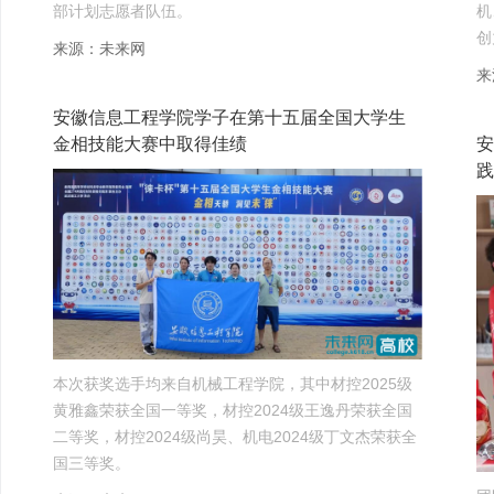
部计划志愿者队伍。
机
创
来源：未来网
来
安徽信息工程学院学子在第十五届全国大学生
金相技能大赛中取得佳绩
安
践
​本次获奖选手均来自机械工程学院，其中材控2025级
黄雅鑫荣获全国一等奖，材控2024级王逸丹荣获全国
二等奖，材控2024级尚昊、机电2024级丁文杰荣获全
国三等奖。