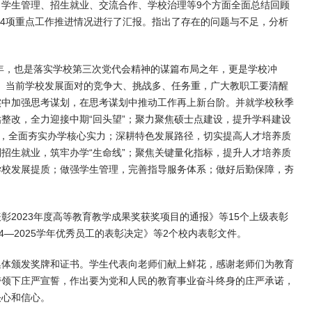
学生管理、招生就业、交流合作、学校治理等9个方面全面总结回顾
14项重点工作推进情况进行了汇报。指出了存在的问题与不足，分析
之年，也是落实学校第三次党代会精神的谋篇布局之年，更是学校冲
年。当前学校发展面对的竞争大、挑战多、任务重，广大教职工要清醒
实中加强思考谋划，在思考谋划中推动工作再上新台阶。并就学校秋季
整改，全力迎接中期“回头望”；聚力聚焦硕士点建设，提升学科建设
设，全面夯实办学核心实力；深耕特色发展路径，切实提高人才培养质
招生就业，筑牢办学“生命线”；聚焦关键量化指标，提升人才培养质
学校发展提质；做强学生管理，完善指导服务体系；做好后勤保障，夯
2023年度高等教育教学成果奖获奖项目的通报》等15个上级表彰
4—2025学年优秀员工的表彰决定》等2个校内表彰文件。
集体颁发奖牌和证书。学生代表向老师们献上鲜花，感谢老师们为教育
带领下庄严宣誓，作出要为党和人民的教育事业奋斗终身的庄严承诺，
决心和信心。