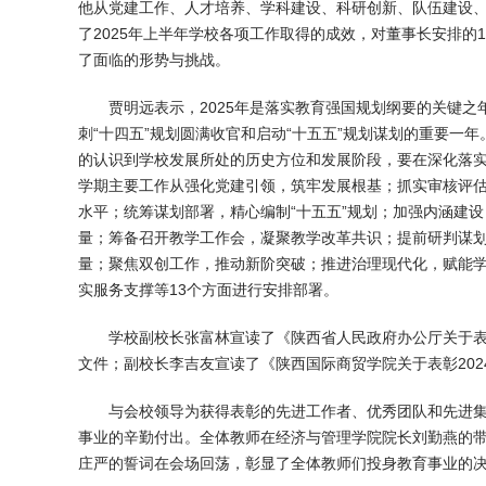
他从党建工作、人才培养、学科建设、科研创新、队伍建设、
了2025年上半年学校各项工作取得的成效，对董事长安排的
了面临的形势与挑战。
贾明远表示，2025年是落实教育强国规划纲要的关键
刺“十四五”规划圆满收官和启动“十五五”规划谋划的重要一
的认识到学校发展所处的历史方位和发展阶段，要在深化落
学期主要工作从强化党建引领，筑牢发展根基；抓实审核评估
水平；统筹谋划部署，精心编制“十五五”规划；加强内涵建
量；筹备召开教学工作会，凝聚教学改革共识；提前研判谋划
量；聚焦双创工作，推动新阶突破；推进治理现代化，赋能
实服务支撑等13个方面进行安排部署。
学校副校长张富林宣读了《陕西省人民政府办公厅关于表彰
文件；副校长李吉友宣读了《陕西国际商贸学院关于表彰202
与会校领导为获得表彰的先进工作者、优秀团队和先进
事业的辛勤付出。全体教师在经济与管理学院院长刘勤燕的
庄严的誓词在会场回荡，彰显了全体教师们投身教育事业的