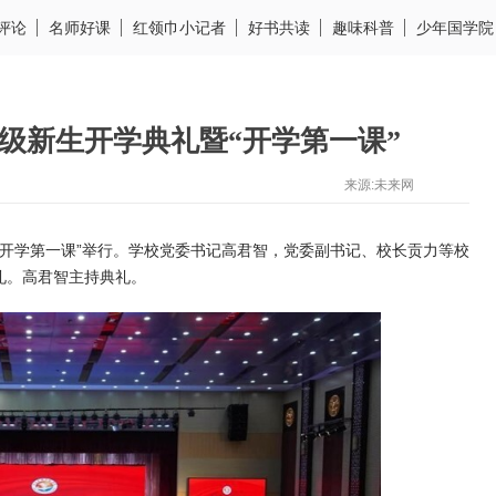
评论
名师好课
红领巾小记者
好书共读
趣味科普
少年国学院
5级新生开学典礼暨“开学第一课”
来源:未来网
“开学第一课
”
举行。学校党委书记高君智，党委副书记、校长贡力等校
礼。高君智主持典礼。