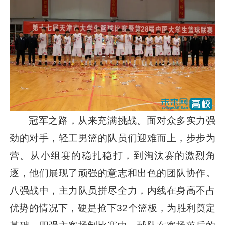
冠军之路，从来充满挑战。面对众多实力强
劲的对手，轻工男篮的队员们迎难而上，步步为
营。从小组赛的稳扎稳打，到淘汰赛的激烈角
逐，他们展现了顽强的意志和出色的团队协作。
八强战中，主力队员拼尽全力，内线在身高不占
优势的情况下，硬是抢下32个篮板，为胜利奠定