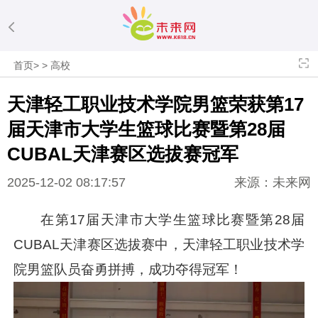
首页
>
>
高校
天津轻工职业技术学院男篮荣获第17
届天津市大学生篮球比赛暨第28届
CUBAL天津赛区选拔赛冠军
2025-12-02 08:17:57
来源：未来网
在第17届天津市大学生篮球比赛暨第28届
CUBAL天津赛区选拔赛中，天津轻工职业技术学
院男篮队员奋勇拼搏，成功夺得冠军！