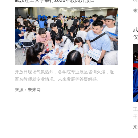
武汉理工大学举行2026年校园开放日
机
来
武
仪
开放日现场气氛热烈，各学院专业展区咨询火爆，近
百名教师就专业情况、未来发展等答疑解惑。
来源：未来网
王
干
来