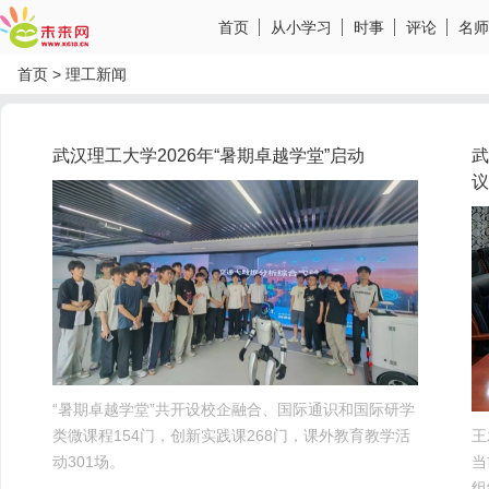
首页
从小学习
时事
评论
名师
首页
>
理工新闻
武汉理工大学2026年“暑期卓越学堂”启动
武
议
“暑期卓越学堂”共开设校企融合、国际通识和国际研学
类微课程154门，创新实践课268门，课外教育教学活
​
动301场。
当
组