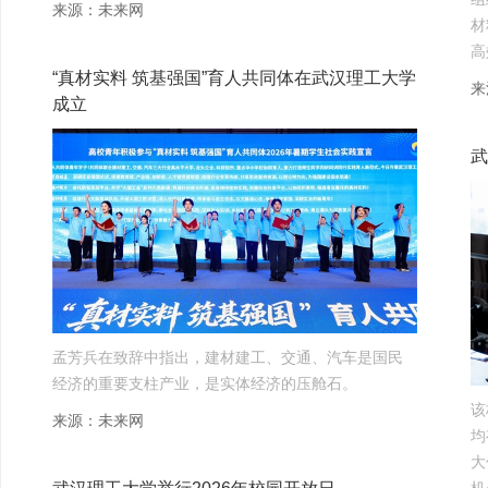
来源：未来网
材
高
“真材实料 筑基强国”育人共同体在武汉理工大学
来
成立
武
孟芳兵在致辞中指出，建材建工、交通、汽车是国民
经济的重要支柱产业，是实体经济的压舱石。
该
来源：未来网
均
大