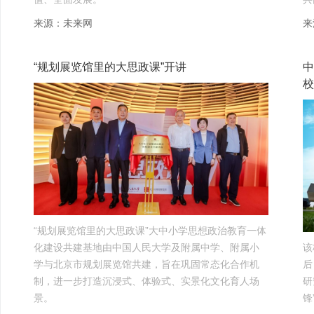
来源：未来网
来
“规划展览馆里的大思政课”开讲
中
校
“规划展览馆里的大思政课”大中小学思想政治教育一体
化建设共建基地由中国人民大学及附属中学、附属小
该
学与北京市规划展览馆共建，旨在巩固常态化合作机
后
制，进一步打造沉浸式、体验式、实景化文化育人场
研
景。
锋