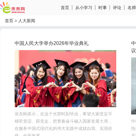
首页
从小学习
时事
评论
名师
首页
>
人大新闻
中国人民大学举办2026年毕业典礼
中
议
张东刚表示，在这个光荣时刻毕业，希望大家坚定不
移听党话、跟党走，把青春奋斗融入国家发展大局，
中
在服务中国式现代化的伟大实践中成就自我、实现价
快
值、全面发展。
共