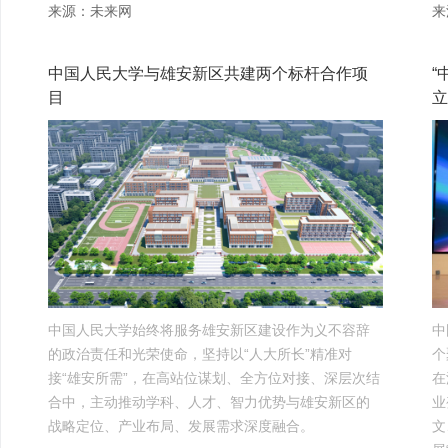
来源：未来网
来
中国人民大学与雄安新区共建两个标杆合作项
​
目
立
中国人民大学始终将服务雄安新区建设作为义不容辞
中
的政治责任和光荣使命，坚持以“人大所长”精准对
个
接“雄安所需”，在高站位谋划、全方位对接、深层次结
在
合中，主动推动学科、人才、智力优势与雄安新区的
业
战略定位、产业布局、发展需求深度融合。
文