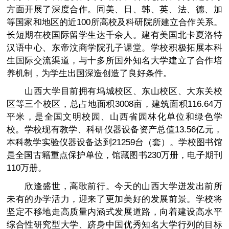
方面开展了深度合作。同美、日、韩、英、法、德、加
等国家和地区的近100所高校及科研院所建立合作关系。
长短期在校国际留学生达千余人。建有美国北卡夏洛特
汉语中心、东帝汶商学院孔子课堂。学校积极拓展本科
生国际交流渠道，与十多所国外知名大学建立了合作培
养机制，为学生出国深造创造了良好条件。
山西大学目前拥有坞城校区、东山校区、大东关校
区等三个校区，总占地面积3008亩，建筑面积116.64万
平米，是全国文明校园、山西省园林化单位和绿色学
校。学校现有教学、科研仪器设备资产总值13.56亿元，
本科教学实验仪器设备达到21259台（套）。学校图书馆
是全国古籍重点保护单位，馆藏图书230万册，电子期刊
110万册。
欣逢盛世，高歌前行。今天的山西大学迸发出前所
未有的办学活力，迎来了更加美好的发展前景。学校将
坚定不移地走高质量内涵式发展道路，向着建设高水平
综合性研究型大学、跻身中国优秀知名大学行列的目标