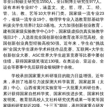
非全日制硕士研究生1550人，全日制博士研究生977人。
设有本科专业87个，涵盖文、史、哲、理、工、经、
管、法、教、艺等10大学科门类。国家级一流专业23
个，省级一流专业19个。物理学专业入选教育部基础学
科拔尖学生培养计划2.0基地。大力加强创新创业教育，
建有国家级实验教学中心3个，国家级虚拟仿真实验教学
项目2个，入选首批全国创新创业教育改革示范高校、全
国创新创业典型经验高校50强。近年来，学生在“挑战
杯”全国大学生课外学术科技作品竞赛、互联网+大学生
创新创业大赛、ASC世界大学生超算竞赛等比赛中屡创
佳绩，获得国家级奖项近130项。在奥运会、亚运会、全
运会等赛事中先后获得金银铜牌十余枚。
学校承担国家重大科研项目的能力日益增强。近年
来，承担了地基引力波探测大科学装置、国家超算（太
原）中心、山西省黄河实验室等一大批重大科研任务。
累计获得国家自然科学奖、国家科技进步奖、国家科技
发明奖、教育部高校人文社科研究优秀成果一等奖等国
家级科研奖励近20项。“十三五”期间，承担国家重点研发