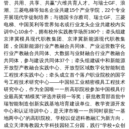
管、共用、共享、共赢”六维共育人才。与瑞士GF、浪
潮、三菱电梯等知名企业共建15个产业学院，22个专业
开展现代学徒制培养；与德国卡尔蔡司、瑞士GF、三菱
电梯、中国英利等世界知名或行业龙头企业共建校内实
训中心10余个，拥有校外实践教学场所180个；牵头组建
京津冀模具现代职教集团、京津冀新能源现代职教集
团，全国新能源行业产教融合共同体、产业运营数字化
行业产教融合共同体、大数据与业财融合行业产教融合
共同体，参与建设共同体37个；牵头组建碳中和新能源
开放型产教融合实践中心、开放型区域数字化智能制造
工程技术实践中心；牵头成立首个落户职业院校的国字
号工程技术研究中心——中国轻工业精密模具工程技术
研究中心，作为全国唯一一所高职院校参加中国模具行
业最高奖“精模奖”评选并获得一等奖；获批教育部首批中
瑞智能制造创新实践基地培育建设单位、教学资源开发
中心和认证培训中心，是天津市唯一一所同时获批“一基
地两中心”的高职院校。学校以促进科教融汇为新方向，
成立天津海教园大学科技园轻工分园，践行“学校+众创