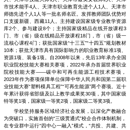
市技术能手4人、天津市职业教育先进个人1人、天津市
师德先进个人1人等一批名师名匠。发挥教师团队优势对
口支援新疆、西藏11人。主持建设国家级专业教学资源
库2个、参与建设8个；主持国家级精品在线开放课程3
门、市（省）级在线精品开放课程18门，市（省）级一
流核心课程4门；获批国家级“十三五”“十四五”规划教材
10本；获批天津市具有国际影响力的职业教育标准1项、
资源1项、装备1项。自2008年以来，先后13年承办全国
职业院校技能大赛相关赛项，2022年承办首届世界职业
院校技能大赛——碳中和可再生能源工程技术赛项，
2023年作为赛项保障单位保障中华人民共和国第二届职
业技能大赛“塑料模具工程”“可再生能源”两个赛项。近十
年累计获得省部级及以上教学成果奖30项，其中国家级
特等奖1项，国家级一等奖2项，国家级二等奖3项。
学校坚持服务区域经济社会发展，以深化产教融合
为突破口，实施首创的“三级贯通式”校企合作体制机制，
在专业群中运行“四中心一融入”模式，“共投、共建、共