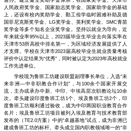
通办。建立健全奖助学金体系，在国家奖学金、天津市
人民政府奖学金、国家励志奖学金、国家助学金的基础
上，还设有校内奖助学金、勤工俭学临时困难补助及德
国菲尼克斯奖学金、LG奖学金、英利奖学金、SMC青苗
奖学金等多个知名企业奖学金。坚持以就业为导向，近
年来就业率95%以上，2023届毕业生毕业去向落实率在
天津市53所高校中排名第一，为区域经济发展提供了人
才支撑。学校在天津市2023届高校毕业生就业质量考核
评价中认定结果为“优秀”，同时被认定为2023年高校就业
工作先进单位。
学校现为鲁班工坊建设联盟副理事长单位，入选“未
来非洲—中非职教合作计划”，与100余个国家开展交
流，主办或承办中新、中印、中埃高层次职教论坛10余
次。牵头建设印度鲁班工坊1个、埃及鲁班工坊2个，印
度鲁班工坊顺利通过验收，成为中印两国职业教育合作
名片；埃及鲁班工坊项目被列入埃及教育与技术教育部
发布的（TE2.0方案）中的“卓越基地”试点，成为非洲已
建成鲁班工坊的标杆。牵头成立国内职教领域唯一的“非